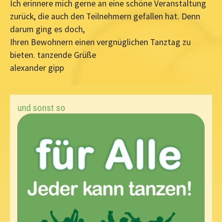
Ich erinnere mich gerne an eine schöne Veranstaltung
zurück, die auch den Teilnehmern gefallen hat. Denn
darum ging es doch,
Ihren Bewohnern einen vergnüglichen Tanztag zu
bieten. tanzende Grüße
alexander gipp
und sonst so