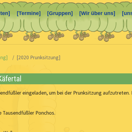
ten]
[Termine]
[Gruppen]
[Wir über uns]
[un
ing]
[2020 Prunksitzung]
äfertal
dfüßler eingeladen, um bei der Prunksitzung aufzutreten. E
e Tausendfüßler Ponchos.