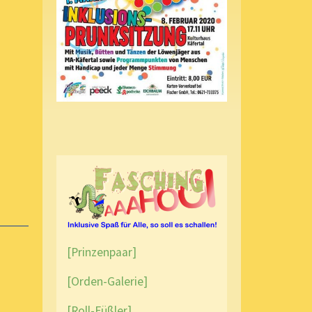
[Prinzenpaar]
[Orden-Galerie]
[Roll-Füßler]