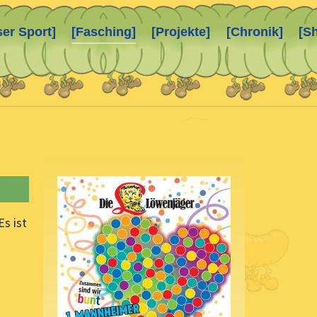
ser Sport]
[Fasching]
[Projekte]
[Chronik]
[S
s ist