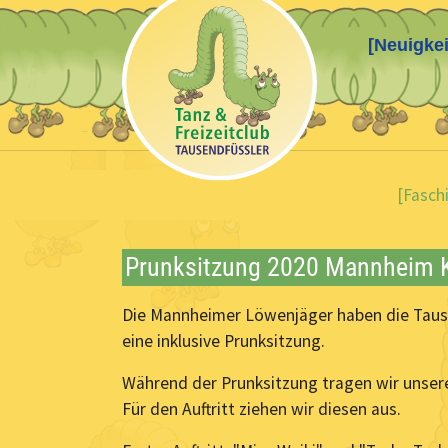
[Neuigkei
Skip to main content
You are here:
[Fasch
Prunksitzung 2020 Mannheim K
Die Mannheimer Löwenjäger haben die Tausen
eine inklusive Prunksitzung.
Während der Prunksitzung tragen wir unser
Für den Auftritt ziehen wir diesen aus.