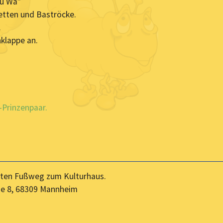
hu Wa"
etten und Baströcke.
.
nklappe an.
-Prinzenpaar.
uten Fußweg zum Kulturhaus.
ße 8, 68309 Mannheim