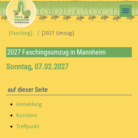
Skip to main content
You are here:
[Fasching]
[2027 Umzug]
2027 Faschingsumzug in Mannheim
Sonntag, 07.02.2027
auf dieser Seite
Anmeldung
Kostüme
Treffpunkt