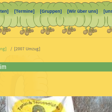
ten]
[Termine]
[Gruppen]
[Wir über uns]
[un
ing]
[2007 Umzug]
eim