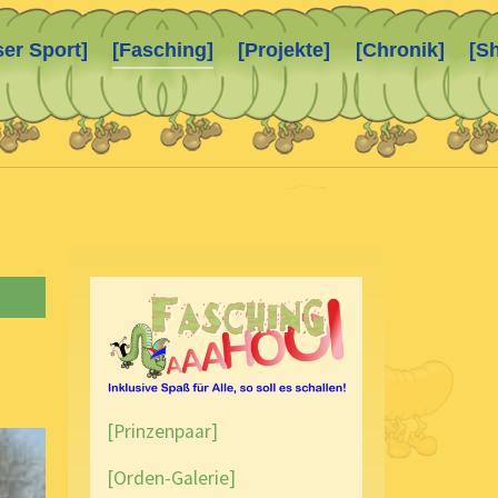
ser Sport]
[Fasching]
[Projekte]
[Chronik]
[S
[Prinzenpaar]
[Orden-Galerie]