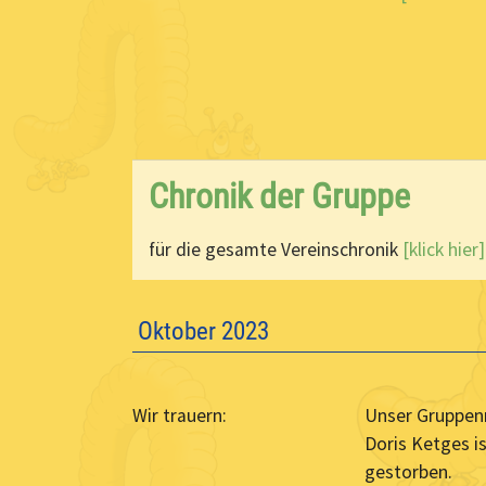
Chronik der Gruppe
für die gesamte Vereinschronik
[klick hier]
Oktober 2023
Wir trauern:
Unser Gruppen
Doris Ketges i
gestorben.