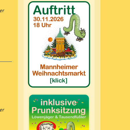
er
er