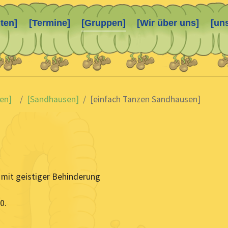
ten]
[Termine]
[Gruppen]
[Wir über uns]
[un
en]
[Sandhausen]
[einfach Tanzen Sandhausen]
 mit geistiger Behinderung
0.