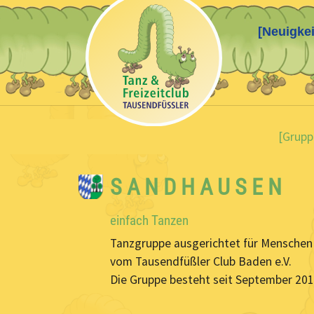
[Neuigkei
Skip to main content
You are here:
[Grupp
S A N D H A U S E N
einfach Tanzen
Tanzgruppe ausgerichtet für Menschen
vom Tausendfüßler Club Baden e.V.
Die Gruppe besteht seit September 201