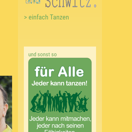
> einfach Tanzen
und sonst so