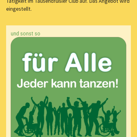
Tätigkeit im Tausendfüßler Club auf. Das Angebot wird
eingestellt.
und sonst so