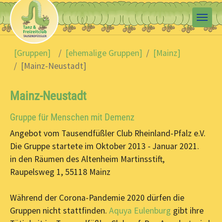
Skip to main content
You are here:
[Gruppen]
[ehemalige Gruppen]
[Mainz]
[Mainz-Neustadt]
Mainz-Neustadt
Gruppe für Menschen mit Demenz
Angebot vom Tausendfüßler Club Rheinland-Pfalz e.V.
Die Gruppe startete im Oktober 2013 - Januar 2021.
in den Räumen des Altenheim Martinsstift,
Raupelsweg 1, 55118 Mainz
Während der Corona-Pandemie 2020 dürfen die
Gruppen nicht stattfinden.
Aquya Eulenburg
gibt ihre