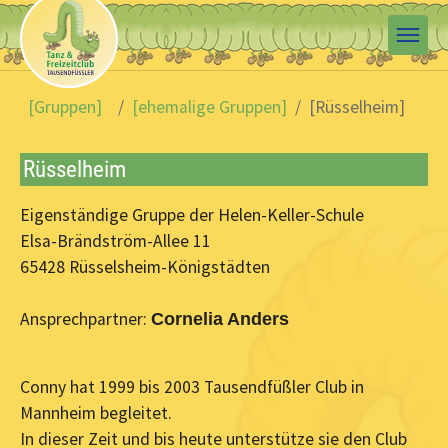
Skip to main content
You are here:
[Gruppen]
[ehemalige Gruppen]
[Rüsselheim]
Rüsselheim
Eigenständige Gruppe der Helen-Keller-Schule
Elsa-Brändström-Allee 11
65428 Rüsselsheim-Königstädten
Ansprechpartner:
Cornelia Anders
Conny hat 1999 bis 2003 Tausendfüßler Club in
Mannheim begleitet.
In dieser Zeit und bis heute unterstütze sie den Club