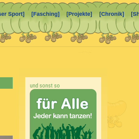
ser Sport]
[Fasching]
[Projekte]
[Chronik]
[S
und sonst so