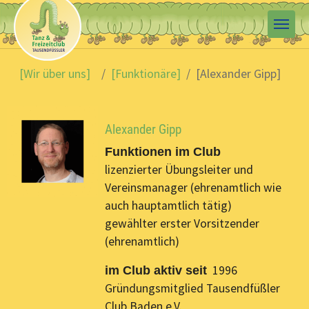
Skip to main content
You are here:
[Wir über uns]
[Funktionäre]
[Alexander Gipp]
Alexander Gipp
Funktionen im Club
lizenzierter Übungsleiter und
Vereinsmanager (ehrenamtlich wie
auch hauptamtlich tätig)
gewählter erster Vorsitzender
(ehrenamtlich)
1996
im Club aktiv seit
Gründungsmitglied Tausendfüßler
Club Baden e.V.