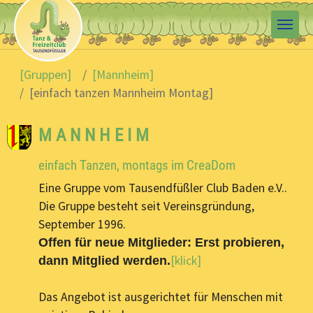
Skip to main content
You are here:
[Gruppen]
[Mannheim]
[einfach tanzen Mannheim Montag]
M A N N H E I M
einfach Tanzen, montags im CreaDom
Eine Gruppe vom Tausendfüßler Club Baden e.V..
Die Gruppe besteht seit Vereinsgründung,
September 1996.
Offen für neue Mitglieder: Erst probieren,
[klick]
dann Mitglied werden.
Das Angebot ist ausgerichtet für Menschen mit