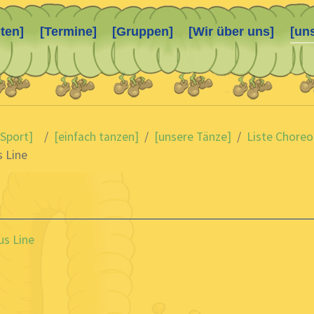
ten]
[Termine]
[Gruppen]
[Wir über uns]
[un
 Sport]
[einfach tanzen]
[unsere Tänze]
Liste Choreo
s Line
us Line