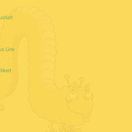
ushalt
us Line
chkeit