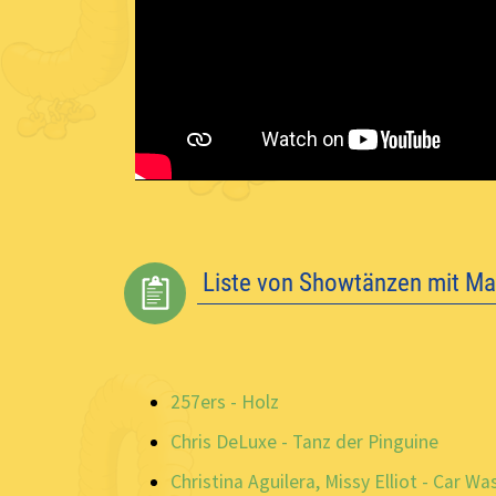
Liste von Showtänzen mit Mat
257ers - Holz
Chris DeLuxe - Tanz der Pinguine
Christina Aguilera, Missy Elliot - Car Wa