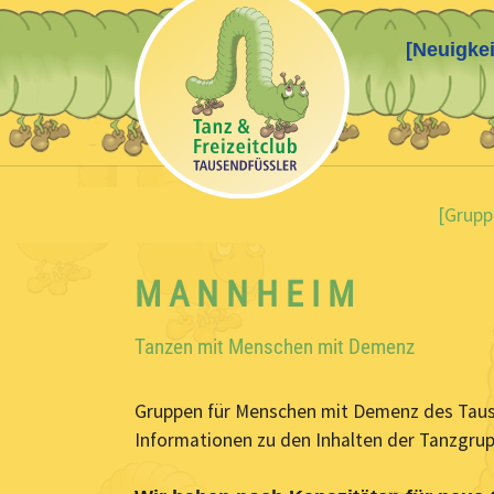
[Neuigkei
Skip to main content
You are here:
[Grupp
M A N N H E I M
Tanzen mit Menschen mit Demenz
Gruppen für Menschen mit Demenz des Tause
Informationen zu den Inhalten der Tanzgrupp