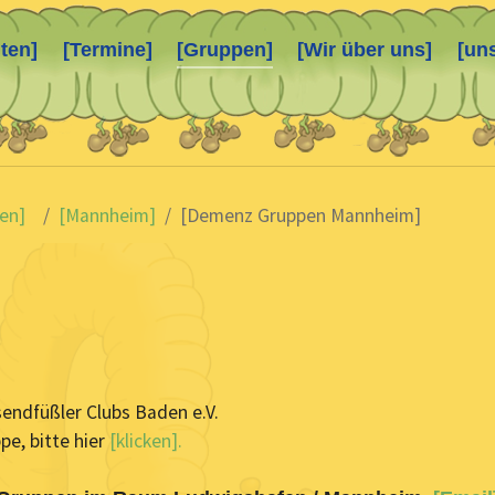
ten]
[Termine]
[Gruppen]
[Wir über uns]
[un
en]
[Mannheim]
[Demenz Gruppen Mannheim]
ndfüßler Clubs Baden e.V.
e, bitte hier
[klicken].