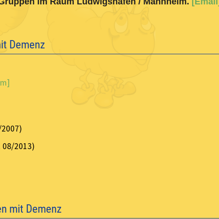
e Gruppen im Raum Ludwigshafen / Mannheim.
[Email
mit Demenz
im]
/2007)
 08/2013)
en mit Demenz