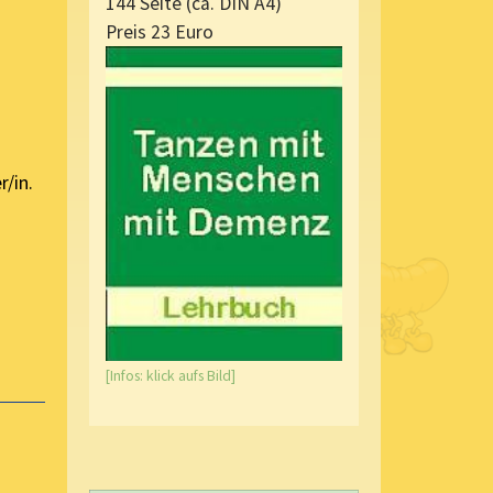
144 Seite (ca. DIN A4)
Preis 23 Euro
/in.
[Infos: klick aufs Bild]