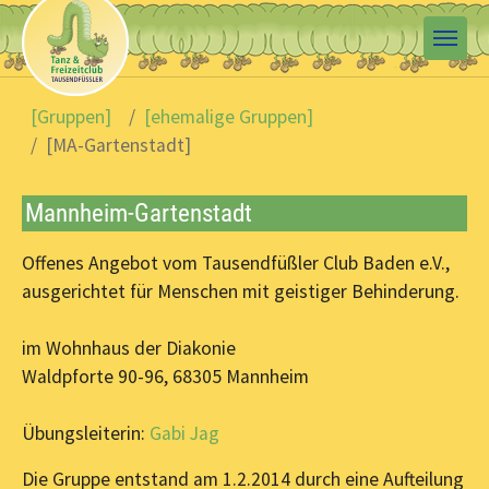
Skip to main content
You are here:
[Gruppen]
[ehemalige Gruppen]
[MA-Gartenstadt]
Mannheim-Gartenstadt
Offenes Angebot vom Tausendfüßler Club Baden e.V.,
ausgerichtet für Menschen mit geistiger Behinderung.
im Wohnhaus der Diakonie
Waldpforte 90-96, 68305 Mannheim
Übungsleiterin:
Gabi Jag
Die Gruppe entstand am 1.2.2014 durch eine Aufteilung