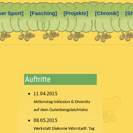
ser Sport]
[Fasching]
[Projekte]
[Chronik]
[S
Auftritte
11.04.2015
Aktionstag Inklusion & Diversity
auf dem Gutenbergplatz
Mainz
08.05.2015
Werkstatt Diakonie Wörrstadt: Tag