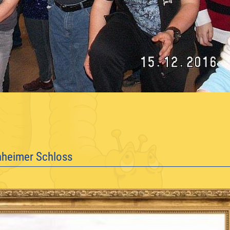
nheimer Schloss
]