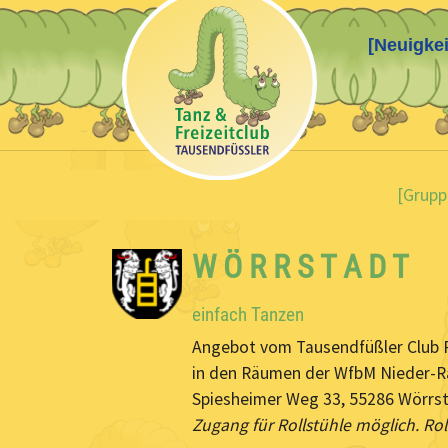
[Neuigkei
Skip to main content
You are here:
[Grupp
W Ö R R S T A D T
einfach Tanzen
Angebot vom Tausendfüßler Club Rh
in den Räumen der WfbM Nieder-R
Spiesheimer Weg 33, 55286 Wörrs
Zugang für Rollstühle möglich. Ro