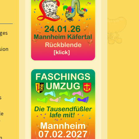
ages
sion
s
le
r
n