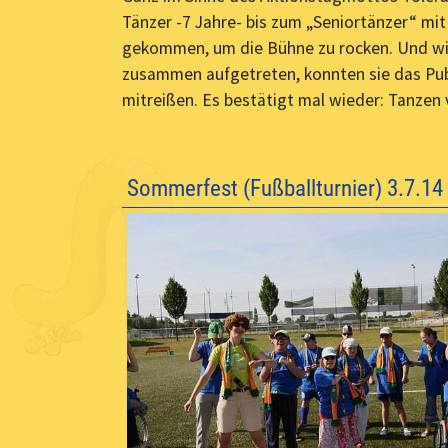
Tänzer -7 Jahre- bis zum „Seniortänzer“ mi
gekommen, um die Bühne zu rocken. Und wie 
zusammen aufgetreten, konnten sie das Publ
mitreißen. Es bestätigt mal wieder: Tanzen 
Sommerfest (Fußballturnier) 3.7.14