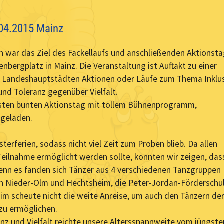
.04.2015 Mainz
 war das Ziel des Fackellaufs und anschließenden Aktionst
bergplatz in Mainz. Die Veranstaltung ist Auftakt zu einer
len Landeshauptstädten Aktionen oder Läufe zum Thema Inklu
und Toleranz gegenüber Vielfalt.
rsten bunten Aktionstag mit tollem Bühnenprogramm,
ngeladen.
terferien, sodass nicht viel Zeit zum Proben blieb. Da allen
eilnahme ermöglicht werden sollte, konnten wir zeigen, das
denn es fanden sich Tänzer aus 4 verschiedenen Tanzgruppen
n Nieder-Olm und Hechtsheim, die Peter-Jordan-Förderschu
m scheute nicht die weite Anreise, um auch den Tänzern de
zu ermöglichen.
z und Vielfalt reichte unsere Altersspannweite vom jüngste