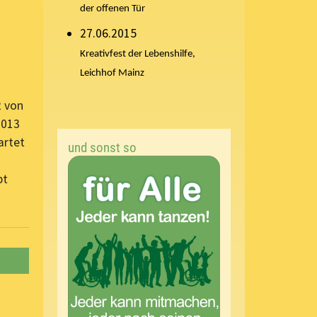
der offenen Tür
27.06.2015
Kreativfest der Lebenshilfe,
Leichhof Mainz
2 von
2013
artet
und sonst so
bt