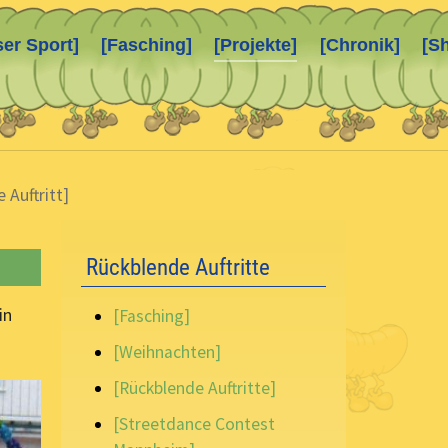
ser Sport]
[Fasching]
[Projekte]
[Chronik]
[S
 Auftritt]
Rückblende Auftritte
in
[Fasching]
[Weihnachten]
[Rückblende Auftritte]
[Streetdance Contest