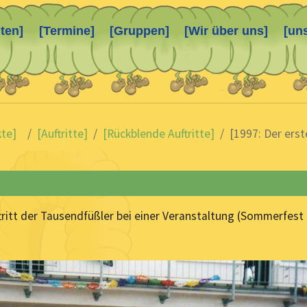
ten]
[Termine]
[Gruppen]
[Wir über uns]
[un
kte]
[Auftritte]
[Rückblende Auftritte]
[1997: Der erste
tritt der Tausendfüßler bei einer Veranstaltung (Sommerfest 