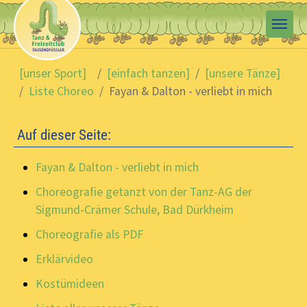
Skip to main content
You are here:
[unser Sport]
[einfach tanzen]
[unsere Tänze]
Liste Choreo
Fayan & Dalton - verliebt in mich
Auf dieser Seite:
Fayan & Dalton - verliebt in mich
Choreografie getanzt von der Tanz-AG der
Sigmund-Crämer Schule, Bad Dürkheim
Choreografie als PDF
Erklärvideo
Kostümideen