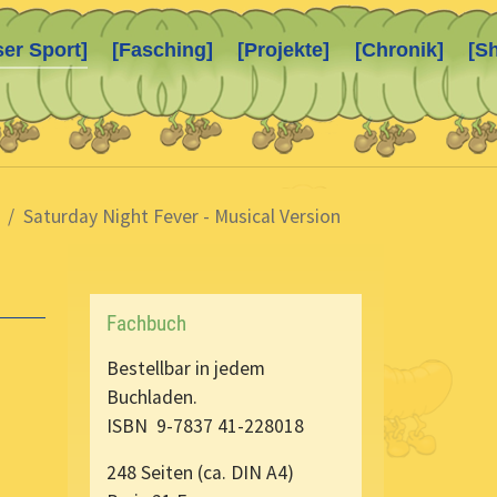
ser Sport]
[Fasching]
[Projekte]
[Chronik]
[S
Saturday Night Fever - Musical Version
Fachbuch
Bestellbar in jedem
Buchladen.
ISBN 9-7837 41-228018
248 Seiten (ca. DIN A4)