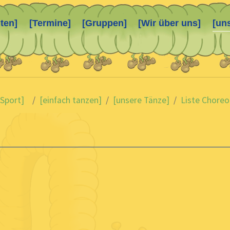
ten]
[Termine]
[Gruppen]
[Wir über uns]
[un
 Sport]
[einfach tanzen]
[unsere Tänze]
Liste Choreo