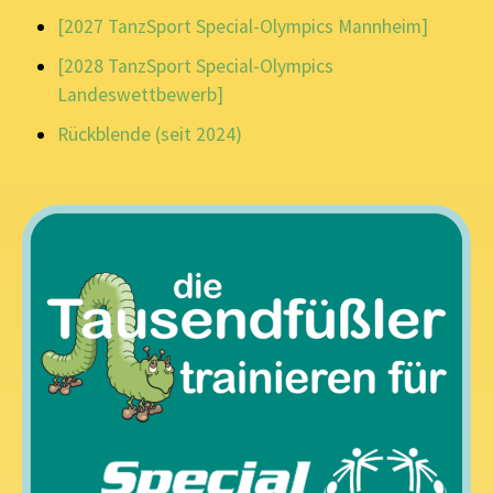
[2027 TanzSport Special-Olympics Mannheim]
[2028 TanzSport Special-Olympics
Landeswettbewerb]
Rückblende (seit 2024)