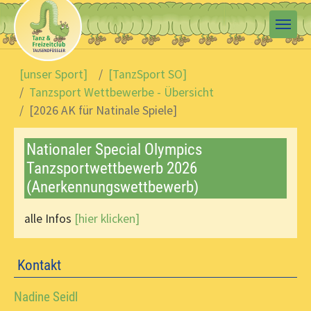
Skip to main content
You are here:
[unser Sport]
[TanzSport SO]
Tanzsport Wettbewerbe - Übersicht
[2026 AK für Natinale Spiele]
Nationaler Special Olympics
Tanzsportwettbewerb 2026
(Anerkennungswettbewerb)
alle Infos
[hier klicken]
Kontakt
Nadine Seidl