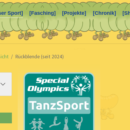
ser Sport]
[Fasching]
[Projekte]
[Chronik]
[S
icht
Rückblende (seit 2024)