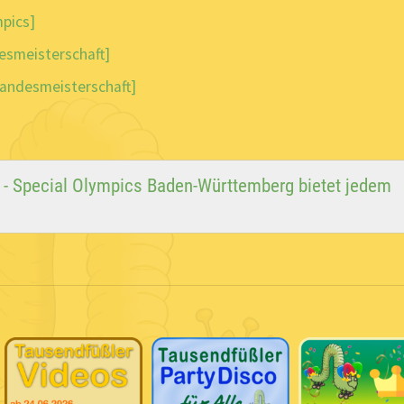
mpics]
esmeisterschaft]
Landesmeisterschaft]
k - Special Olympics Baden-Württemberg bietet jedem