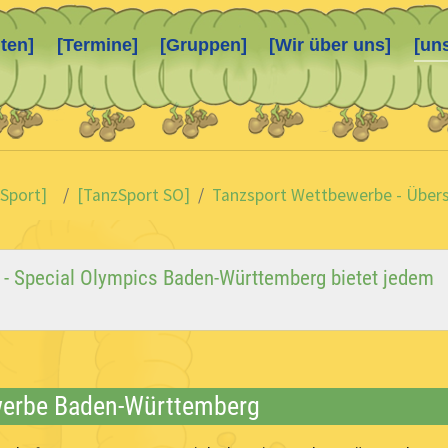
ten]
[Termine]
[Gruppen]
[Wir über uns]
[un
 Sport]
[TanzSport SO]
Tanzsport Wettbewerbe - Übers
k - Special Olympics Baden-Württemberg bietet jedem
werbe Baden-Württemberg