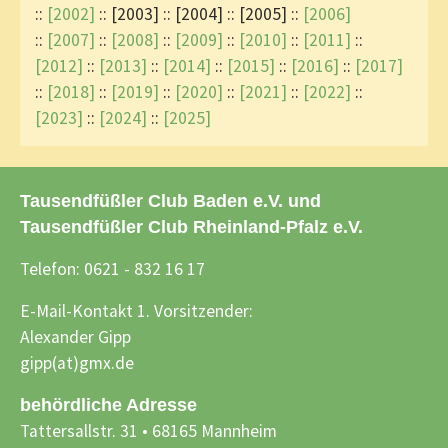
::
[2002]
:: [2003] :: [2004] :: [2005] ::
[2006]
::
[2007]
::
[2008]
::
[2009]
::
[2010]
::
[2011]
::
[2012]
::
[2013]
::
[2014]
::
[2015]
::
[2016]
::
[2017]
::
[2018]
::
[2019]
::
[2020]
::
[2021]
::
[2022]
::
[2023]
::
[2024]
::
[2025]
Tausendfüßler Club Baden e.V. und
Tausendfüßler Club Rheinland-Pfalz e.V.
Telefon: 0621 - 832 16 17
E-Mail-Kontakt 1. Vorsitzender:
Alexander Gipp
gipp(at)gmx.de
behördliche Adresse
Tattersallstr. 31 • 68165 Mannheim