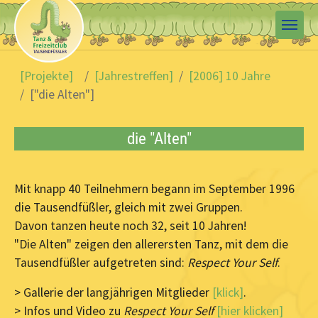
Skip to main content
You are here:
[Projekte]
[Jahrestreffen]
[2006] 10 Jahre
["die Alten"]
die "Alten"
Mit knapp 40 Teilnehmern begann im September 1996
die Tausendfüßler, gleich mit zwei Gruppen.
Davon tanzen heute noch 32, seit 10 Jahren!
"Die Alten" zeigen den allerersten Tanz, mit dem die
Tausendfüßler aufgetreten sind:
Respect Your Self
.
> Gallerie der langjährigen Mitglieder
[klick]
.
> Infos und Video zu
Respect Your Self
[hier klicken]