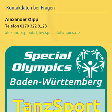
Kontakdaten bei Fragen
Alexander Gipp
Telefon 0170 322 9128
alexander.gipp(at)bw.specialolympics.de