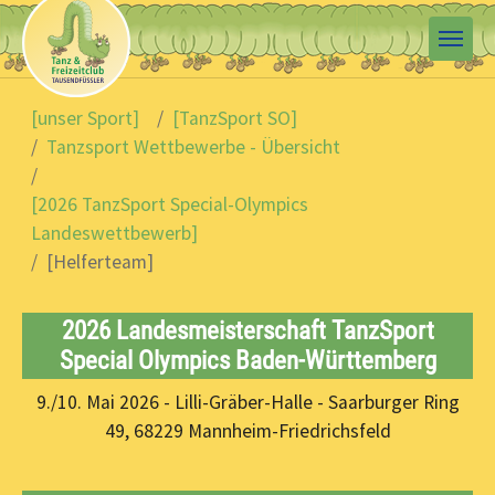
Skip to main content
You are here:
[unser Sport]
[TanzSport SO]
Tanzsport Wettbewerbe - Übersicht
[2026 TanzSport Special-Olympics
Landeswettbewerb]
[Helferteam]
2026 Landesmeisterschaft TanzSport
Special Olympics Baden-Württemberg
9./10. Mai 2026 - Lilli-Gräber-Halle - Saarburger Ring
49, 68229 Mannheim-Friedrichsfeld