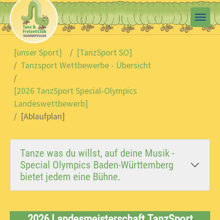
Skip to main content
You are here:
[unser Sport]
[TanzSport SO]
Tanzsport Wettbewerbe - Übersicht
[2026 TanzSport Special-Olympics
Landeswettbewerb]
[Ablaufplan]
Tanze was du willst, auf deine Musik -
Special Olympics Baden-Württemberg
bietet jedem eine Bühne.
2026 Landesmeisterschaft TanzSport