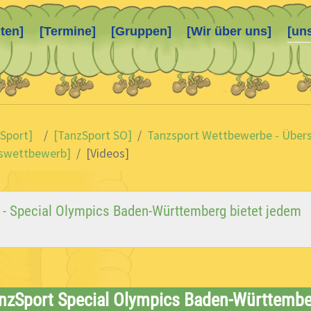
ten]
[Termine]
[Gruppen]
[Wir über uns]
[un
 Sport]
[TanzSport SO]
Tanzsport Wettbewerbe - Übers
eswettbewerb]
[Videos]
k - Special Olympics Baden-Württemberg bietet jedem
nzSport Special Olympics Baden-Württemb