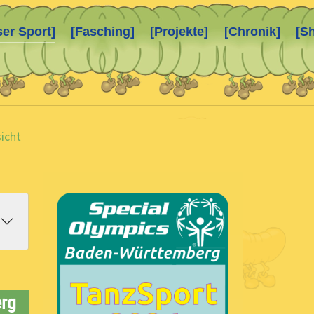
ser Sport]
[Fasching]
[Projekte]
[Chronik]
[S
icht
erg