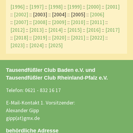
[1996]
::
[1997]
::
[1998]
::
[1999]
::
[2000]
::
[2001]
::
[2002]
:: [2003] :: [2004] :: [2005] ::
[2006]
::
[2007]
::
[2008]
::
[2009]
::
[2010]
::
[2011]
::
[2012]
::
[2013]
::
[2014]
::
[2015]
::
[2016]
::
[2017]
::
[2018]
::
[2019]
::
[2020]
::
[2021]
::
[2022]
::
[2023]
::
[2024]
::
[2025]
Tausendfüßler Club Baden e.V. und
Tausendfüßler Club Rheinland-Pfalz e.V.
Telefon: 0621 - 832 16 17
E-Mail-Kontakt 1. Vorsitzender:
Alexander Gipp
gipp(at)gmx.de
behördliche Adresse