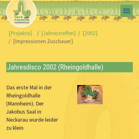
Skip to main content
You are here:
[Projekte]
[Jahrestreffen]
[2002]
[Impressionen Zuschauer]
Jahresdisco 2002 (Rheingoldhalle)
Das erste Mal in der
Rheingoldhalle
(Mannheim). Der
Jakobus Saal in
Neckarau wurde leider
zu klein.