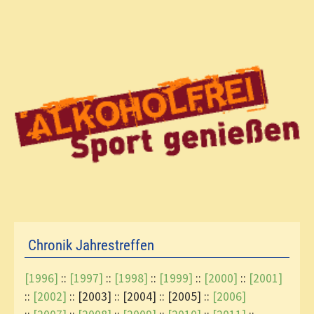
Chronik Jahrestreffen
[1996]
::
[1997]
::
[1998]
::
[1999]
::
[2000]
::
[2001]
::
[2002]
:: [2003] :: [2004] :: [2005] ::
[2006]