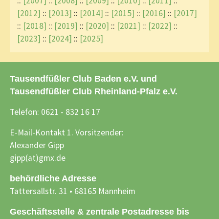
::
[2007]
::
[2008]
::
[2009]
::
[2010]
::
[2011]
::
[2012]
::
[2013]
::
[2014]
::
[2015]
::
[2016]
::
[2017]
::
[2018]
::
[2019]
::
[2020]
::
[2021]
::
[2022]
::
[2023]
::
[2024]
::
[2025]
Tausendfüßler Club Baden e.V. und
Tausendfüßler Club Rheinland-Pfalz e.V.
Telefon: 0621 - 832 16 17
E-Mail-Kontakt 1. Vorsitzender:
Alexander Gipp
gipp(at)gmx.de
behördliche Adresse
Tattersallstr. 31 • 68165 Mannheim
Geschäftsstelle & zentrale Postadresse bis