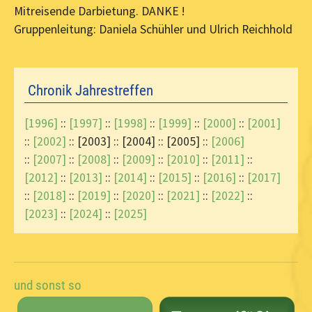
Mitreisende Darbietung. DANKE !
Gruppenleitung: Daniela Schühler und Ulrich Reichhold
Chronik Jahrestreffen
[1996]
::
[1997]
::
[1998]
::
[1999]
::
[2000]
::
[2001]
::
[2002]
:: [2003] :: [2004] :: [2005] ::
[2006]
::
[2007]
::
[2008]
::
[2009]
::
[2010]
::
[2011]
::
[2012]
::
[2013]
::
[2014]
::
[2015]
::
[2016]
::
[2017]
::
[2018]
::
[2019]
::
[2020]
::
[2021]
::
[2022]
::
[2023]
::
[2024]
::
[2025]
und sonst so