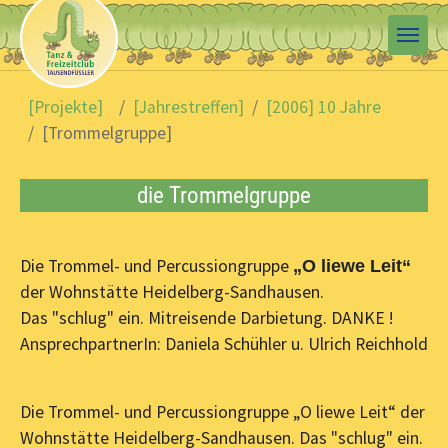
Skip to main content
You are here:
[Projekte]
[Jahrestreffen]
[2006] 10 Jahre
[Trommelgruppe]
die Trommelgruppe
Die Trommel- und Percussiongruppe
„O liewe Leit“
der Wohnstätte Heidelberg-Sandhausen.
Das "schlug" ein. Mitreisende Darbietung. DANKE !
AnsprechpartnerIn: Daniela Schühler u. Ulrich Reichhold
Die Trommel- und Percussiongruppe „O liewe Leit“ der
Wohnstätte Heidelberg-Sandhausen. Das "schlug" ein.