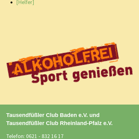
[Helfer]
Tausendfüßler Club Baden e.V. und
Tausendfüßler Club Rheinland-Pfalz e.V.
Telefon: 0621 - 832 16 17