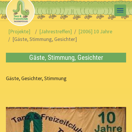
Skip to main content
You are here:
[Projekte]
[Jahrestreffen]
[2006] 10 Jahre
[Gäste, Stimmung, Gesichter]
Gäste, Stimmung, Gesichter
Gäste, Gesichter, Stimmung